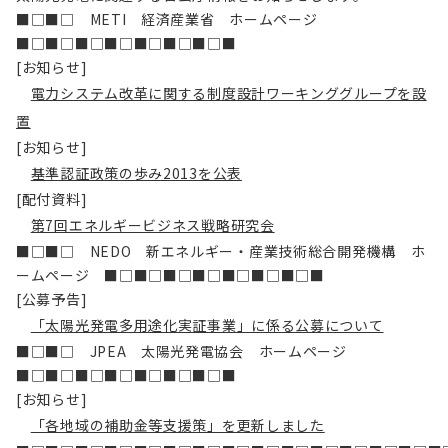
■□■□ METI 経済産業省 ホームページ
■□■□■□■□■□■□■□■
[お知らせ]
電力システム改革に関する制度設計ワーキンググループを設
置
[お知らせ]
基準認証政策の歩み2013を公表
[配付資料]
第7回エネルギービジネス戦略研究会
■□■□ NEDO 新エネルギー・産業技術総合開発機構 ホ
ームページ ■□■□■□■□■□■□■□■
[公募予告]
「太陽光発電多用途化実証事業」に係る公募について
■□■□ JPEA 太陽光発電協会 ホームページ
■□■□■□■□■□■□■□■
[お知らせ]
「各地域の補助金等支援策」を更新しました