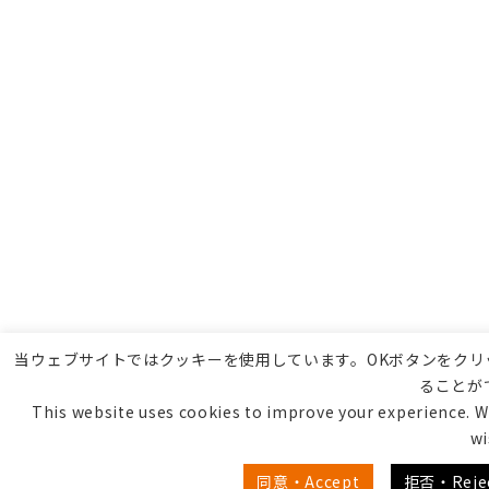
当ウェブサイトではクッキーを使用しています。OKボタンをク
ることが
This website uses cookies to improve your experience. We
wi
同意・Accept
拒否・Reje