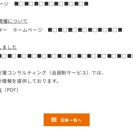
ページ ■□■□■□■□■□■□■□■
開催について
ンター ホームページ ■□■□■□■□■□■□■□■
しました
■□■□■□■□■□■□■□■□■□■□■□■□■□■
支援コンサルティング（会員制サービス）では、
新情報を提供しております。
内
（PDF）
記事一覧へ