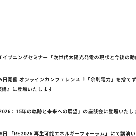
APETイブニングセミナー「次世代太陽光発電の現状と今後の
月25日開催 オンラインカンフェレンス『「余剰電力」を捨て
装論』に登壇いたします
ion2026：15年の軌跡と未来への展望」の座談会に登壇いたし
月28日 「RE2026 再生可能エネルギーフォーラム」にて講演