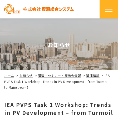
お知らせ
ホーム
>
お知らせ
>
講演・セミナー・展示会情報
>
講演情報
>
IEA
PVPS Task 1 Workshop: Trends in PV Development – from Turmoil
to Mainstream?
IEA PVPS Task 1 Workshop: Trends
in PV Development – from Turmoil