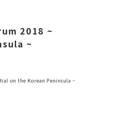
orum 2018 ~
nsula ~
al on the Korean Peninsula ~