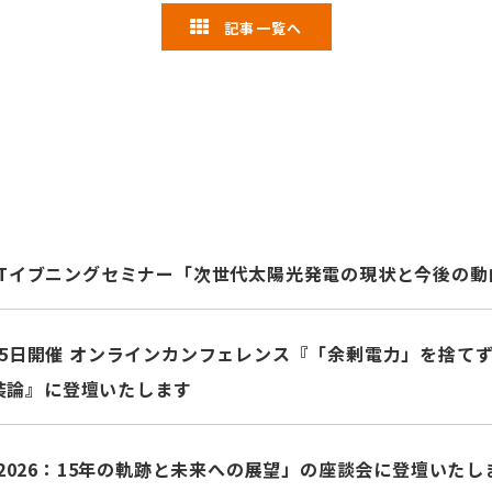
記事一覧へ
APETイブニングセミナー「次世代太陽光発電の現状と今後の
月25日開催 オンラインカンフェレンス『「余剰電力」を捨て
装論』に登壇いたします
ion2026：15年の軌跡と未来への展望」の座談会に登壇いたし