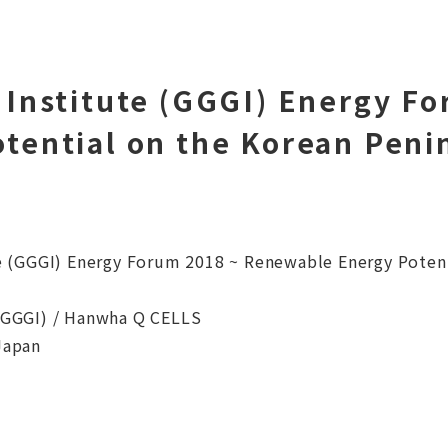
Institute (GGGI) Energy F
tential on the Korean Peni
(GGGI) Energy Forum 2018 ~ Renewable Energy Potenti
GGGI) / Hanwha Q CELLS
Japan