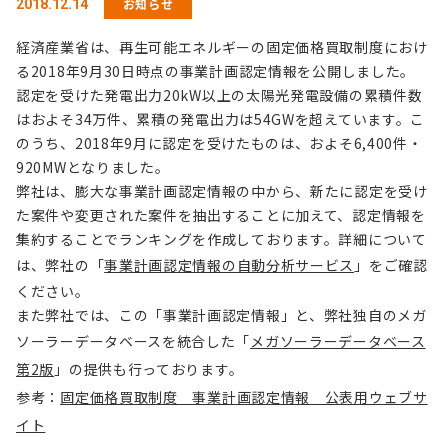
お知らせ
2018.12.14
経済産業省は、再生可能エネルギーの固定価格買取制度におけ
る2018年9月30日時点の事業計画認定情報を公開しました。
認定を受
けた発電
出力20
kW以上
の太陽光
発電設備
の累積件
数
はおよ
そ34万
件、累積
の発電出
力は54GWを超
えていま
す。こ
の
うち、2
018年9月に認
定を受け
たものは
、およそ6,40
0件・
920MWとなりま
した。
弊社は、膨大な事業計画認定情報の中から、新たに認定を受け
た案件や変更された案件を抽出することに加えて、認定情報を
集約することでランキングを作成しております。詳細について
は、弊社の「
事業計画認定情報の自動分析サービス
」をご確認
ください。
また弊社では、この「事業計画認定情報」と、弊社独自のメガ
ソーラーデータベースを統合した「
メガソーラーデータベース
第2版
」の提供も行っております。
参考：
固定価格買取制度 事業計画認定情報 公表用ウェブサ
イト