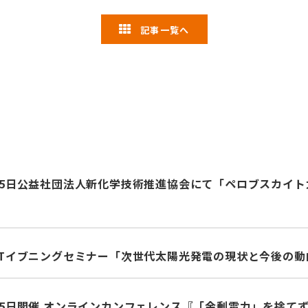
記事一覧へ
8月25日公益社団法人新化学技術推進協会にて「ペロブスカイ
APETイブニングセミナー「次世代太陽光発電の現状と今後の
月25日開催 オンラインカンフェレンス『「余剰電力」を捨て