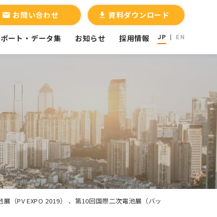
お問い合わせ
資料ダウンロード
email
file_download
レポート・データ集
お知らせ
採用情報
JP
EN
PV EXPO 2019） 、第10回国際二次電池展（バッ