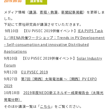
講演情報
2019.09.03
メディア情報（
講演
、
寄稿・執筆
、
新聞記事掲載
）を更新しま
した。
下記にて弊社研究員が講演させていただきます。
9月10日 【EU PVSEC 2019併催イベント】
IEA PVPS Task
1／IRENA共催ワークショップ：Trends in PV Development
– Self-consumption and innovative Distributed
Applications
9月10日 【EU PVSEC 2019併催イベント】
Solar Industry
Forum
9月12日
EU PVSEC 2019
9月27日
第7回［関西］太陽電池展 ～［関西］PV EXPO
2019
10月18日
2019年度NEDO新エネルギー成果報告会（太陽光
発電分野）
そのほか講演一覧は「
こちら
」をご覧ください。