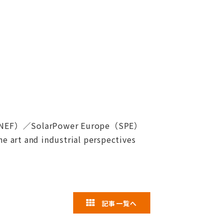
UNEF）／SolarPower Europe（SPE）
rt and industrial perspectives
記事一覧へ