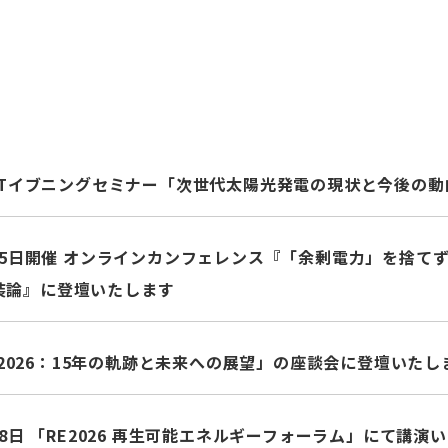
APETイブニングセミナー「次世代太陽光発電の現状と今後の
月25日開催 オンラインカンフェレンス『「余剰電力」を捨て
装論』に登壇いたします
ion2026：15年の軌跡と未来への展望」の座談会に登壇いたし
月28日 「RE2026 再生可能エネルギーフォーラム」にて講演