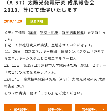
（AIST）太陽光発電研究 成果報告会
2019』等にて講演いたします
講演情報
2019.11.20
メディア情報（
講演
、
寄稿・執筆
、
新聞記事掲載
）を更新しま
した。
下記にて弊社研究員が講演、登壇させていただきます。
11月26日
自然エネルギー財団：国際シンポジウム「連系す
るエネルギーシステムと自然エネルギー拡大」
12月11日
第157回東京都市大学総合研究所（総研）セミナー
「次世代の太陽光発電システム」
12月17日
産業技術総合研究所（AIST）太陽光発電研究 成果
報告会 2019
そのほか講演一覧は「
こちら
」をご覧ください。
前の記事へ
記事一覧へ
次の記事へ