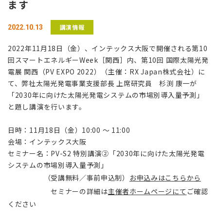
ます
講演情報
2022.10.13
2022年11月18日（金）、インテックス大阪で開催される第10
回スマートエネルギーWeek［関西］内、第10回 国際太陽光発
電展 関西（PV EXPO 2022）（主催：RX Japan株式会社）に
て、弊社太陽光発電事業支援部長 上席研究員 杉渕 康一が
「2030年に向けた太陽光発電システムの市場別導入量予測」
と題し講演を行います。
日時：11月18日（金）10:00 ～ 11:00
会場：インテックス大阪
セミナー名：PV-S2 特別講演②「2030年に向けた太陽光発電
システムの市場別導入量予測」
（受講無料／事前申込制）
お申込みはこちらから
セミナーの詳細は
主催者ホームページにて
ご確認
ください