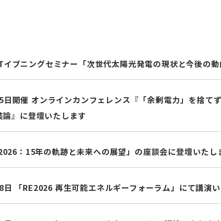
APETイブニングセミナー「次世代太陽光発電の現状と今後の
月25日開催 オンラインカンフェレンス『「余剰電力」を捨て
装論』に登壇いたします
ion2026：15年の軌跡と未来への展望」の座談会に登壇いたし
月28日 「RE2026 再生可能エネルギーフォーラム」にて講演