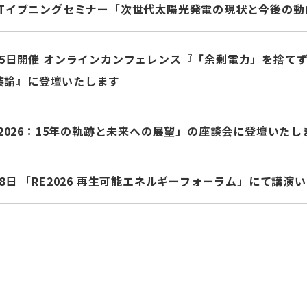
APETイブニングセミナー「次世代太陽光発電の現状と今後の
月25日開催 オンラインカンフェレンス『「余剰電力」を捨て
装論』に登壇いたします
ion2026：15年の軌跡と未来への展望」の座談会に登壇いたし
月28日 「RE2026 再生可能エネルギーフォーラム」にて講演