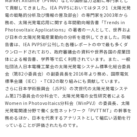
Market Alliance（PVMA）などの国際協力活動に専門家とし
て貢献してきました。IEA PVPSにおいてはタスク1（太陽光発
電の戦略的分析及び情報の普及部会）の専門家を2003年から
務め、太陽光発電応用に関する年間動向報告書「Trends in
Photovoltaic Applications」の著者の一人として、世界およ
び日本の太陽光発電産業動向の分析を提供してきました。同報
告書は、IEA PVPSが公刊した各種レポートの中で最も多くダ
ウンロードされており、政府審議会の資料や世界各国の産業団
体による報告書、学界等で広く利用されています。また、一般
社団法人日本電機工業会の太陽光発電システム標準化総合委員
会（第82小委員会）の副委員長を2016年より務め、国際電気
標準会議（IEC）・TC82の取り組みにも貢献しています。
さらに日本学術振興会（JSPS）の次世代の太陽光発電システ
ム第175委員会の分科会で、太陽光発電の女性研究者による
Women in Photovoltaics分科会（WinPVJ）の委員長、太陽
光発電関連分野で働く女性ネットワーク「PVTTMT」の幹事を
務めるほか、日本を代表するアナリストとして幅広い活動を行
っていることが評価されたものです。