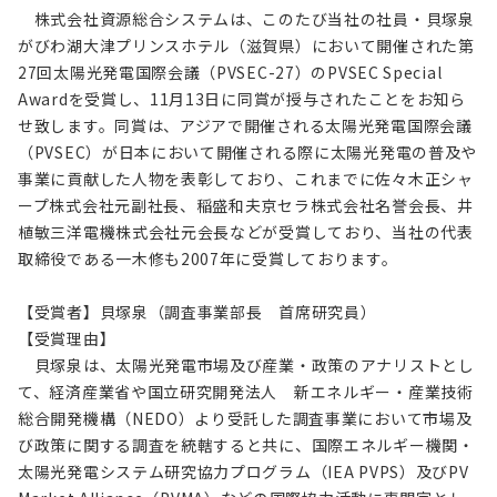
株式会社資源総合システムは、このたび当社の社員・貝塚泉
がびわ湖大津プリンスホテル（滋賀県）において開催された第
27回太陽光発電国際会議（PVSEC-27）のPVSEC Special
Awardを受賞し、11月13日に同賞が授与されたことをお知ら
せ致します。同賞は、アジアで開催される太陽光発電国際会議
（PVSEC）が日本において開催される際に太陽光発電の普及や
事業に貢献した人物を表彰しており、これまでに佐々木正シャ
ープ株式会社元副社長、稲盛和夫京セラ株式会社名誉会長、井
植敏三洋電機株式会社元会長などが受賞しており、当社の代表
取締役である一木修も2007年に受賞しております。
【受賞者】貝塚泉（調査事業部長 首席研究員）
【受賞理由】
貝塚泉は、太陽光発電市場及び産業・政策のアナリストとし
て、経済産業省や国立研究開発法人 新エネルギー・産業技術
総合開発機構（NEDO）より受託した調査事業において市場及
び政策に関する調査を統轄すると共に、国際エネルギー機関・
太陽光発電システム研究協力プログラム（IEA PVPS）及びPV