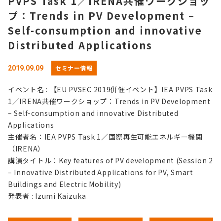
PVPS Task 1／IRENA共催ワークショッ
プ：Trends in PV Development –
Self-consumption and innovative
Distributed Applications
セミナー情報
2019.09.09
イベント名 : 【EU PVSEC 2019併催イベント】IEA PVPS Task
1／IRENA共催ワークショップ：Trends in PV Development
– Self-consumption and innovative Distributed
Applications
主催者名：IEA PVPS Task 1／国際再生可能エネルギー機関
（IRENA）
講演タイトル：Key features of PV development (Session 2
– Innovative Distributed Applications for PV, Smart
Buildings and Electric Mobility)
発表者 : Izumi Kaizuka