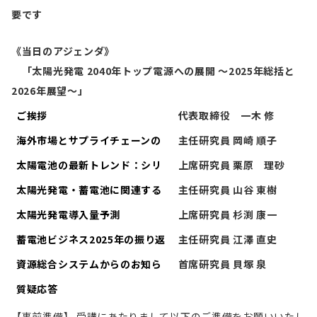
要です
《当日のアジェンダ》
「太陽光発電 2040年トップ電源への展開 ～2025年総括と
2026年展望～」
ご挨拶
代表取締役 一木 修
海外市場とサプライチェーンの
主任研究員 岡崎 順子
潮流：2025年のまとめと2026
太陽電池の最新トレンド：シリ
上席研究員 栗原 理砂
年の展望
コン～ペロブスカイト
太陽光発電・蓄電池に関連する
主任研究員 山谷 東樹
政策の重要ポイント
太陽光発電導入量予測
上席研究員 杉渕 康一
2025~2040
蓄電池ビジネス2025年の振り返
主任研究員 江澤 直史
りと2026年の展望
資源総合システムからのお知ら
首席研究員 貝塚 泉
せ
質疑応答
【事前準備】 受講にあたりまして以下のご準備をお願いいたし