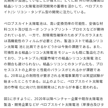
究開発が加速していることが窺えた。とくに欧 州の研究機関は
結晶シリコン太陽電池研究開発の蓄積を活かして、ペロブスカ
イト/シ リコン・タンデム型の開発に注力している。
ペロブスカイト太陽電池は、高い変換効率の可能性、安価な材
料コスト及び低カーボ ンフットプリント・プロセスなどが期待
されているが、一方で、耐環境性確保のためダブルガラスまた
は高機能性のフィルムが必要とされ、製造コストで結晶シリコ
ン太陽電 池と比肩できるかどうかは今後の課題である。また、
可撓性ある結晶シリコン太陽電池 モジュールも既に製品化され
ており、フレキシブル/軽量市場での結晶シリコン太陽電 池と
の競合も避けられない。結晶シリコンとのタンデム化も、プロ
セスコストの上昇分 と性能のバランスがとれるかが課題であ
る。20年以上の耐用性が要求される発電事業用では実証試験が
始まったところである。以上のように、ペロブスカイト太陽電
池の市場 化に向けた技術開発はこれからが本番と思われる。
図1に示すように、2020年以降ベンチャー企業や既存太陽電池
製造・開発企業などが ペロブスカイト太陽電池（単接合及びタ