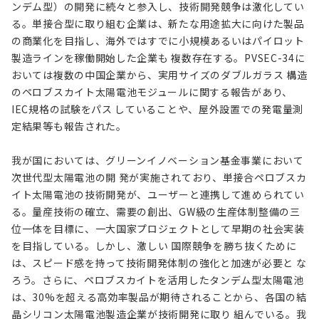
ンデム型）の開発に続々と参入し、技術開発競争は激化してい
る。単接合型に取り組む企業は、新たな用途拡大に向けた製品
の商業化を目指し、海外ではすでに小規模あるいはパイロット
製造ラインを稼働開始した企業も 複数存在する。PVSEC-34に
おいては複数の中国企業から、実用サイズのダブルガラス 構造
のペロブスカイト太陽電池モジュールに関する報告があり、
IEC規格の試験をパス していることや、屋外設置での発電量測
定結果等も報告された。
我が国においては、グリーンイノベーション基金事業において
次世代型太陽電池の開 発が実施されており、単接合ペロブスカ
イト太陽電池の技術開発が、ユーザーと連携して進められてい
る。量産技術の確立、需要の創出、GW級の生産体制整備の三
位一体を目標に、一大国家プロジェクトとして早期の社会実装
を目指している。しかし、激しい 国際競争を勝ち抜くために
は、スピード感を持って技術開発体制の強化と加速が必要と な
ろう。さらに、ペロブスカイトを活用したタンデム型太陽電池
は、30%を超える高効率製品が期待されることから、各国の結
晶シリコン太陽電池製造企業が技術開発に取り 組んでいる。我