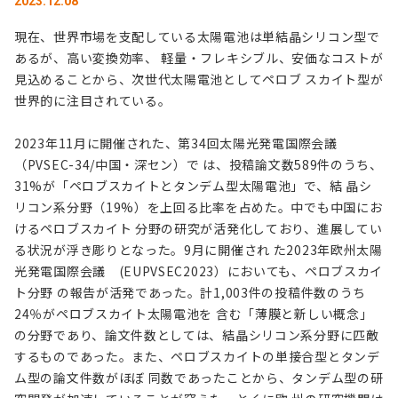
2023.12.08
現在、世界市場を支配している太陽電池は単結晶シリコン型で
あるが、高い変換効率、 軽量・フレキシブル、安価なコストが
見込めることから、次世代太陽電池としてペロブ スカイト型が
世界的に注目されている。
2023年11月に開催された、第34回太陽光発電国際会議
（PVSEC-34/中国・深セン）で は、投稿論文数589件のうち、
31%が「ペロブスカイトとタンデム型太陽電池」で、結 晶シ
リコン系分野（19%）を上回る比率を占めた。中でも中国にお
けるペロブスカイト 分野の研究が活発化しており、進展してい
る状況が浮き彫りとなった。9月に開催され た2023年欧州太陽
光発電国際会議 (EUPVSEC2023）においても、ペロブスカイ
ト分野 の報告が活発であった。計1,003件の投稿件数のうち
24％がペロブスカイト太陽電池を 含む「薄膜と新しい概念」
の分野であり、論文件数としては、結晶シリコン系分野に匹敵
するものであった。また、ペロブスカイトの単接合型とタンデ
ム型の論文件数がほぼ 同数であったことから、タンデム型の研