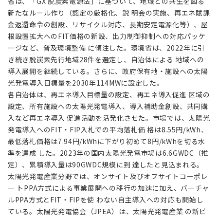
省は、「GX 脱炭素電源法」に基づいて、地域との共生を図る
新たなルール作り（認定の厳格化、説 明会の実施、再エネ賦課
金返還命令の創設、リサイクル対応、長期安定電源化等）、屋
根設置拡大へのFIT価格の新設、出力制御抑制への対応パッケ
ージなど、普及環境整備 に傾注した。環境省は、2022年に引
き続き脱炭素先行地域28件を選定し、自治体による 地域への
導入展開を継続している。さらに、政府保有地・施設への太陽
光発電導入目標量を2030年114MWに設定した。
各自治体は、再エネ導入目標量の設定、再エネ導入促進 区域の
設定、所有施設への太陽光発電導入、導入補助金創設、共同購
入など再エネ導入 促進活動を活発化させた。市場では、太陽光
発電導入へのFIT・FIP入札での平均落札価 格は8.55円/kWh、
最低落札価格は7.94円/kWhに下がり初めて8円/kWhを切る水
準を達成 した。2023年の国内太陽光発電市場は6.6GWDC（推
定）、累積導入量は90GWDC規模に到 達したと見込まれる。
太陽光発電産業分野では、オンサイト及びオフサイトコーポレ
ー トPPA方式による事業展開への移行の加速に加え、バーチャ
ルPPA方式とFIT・FIPを使 わない自主導入への対応も開始し
ている。太陽光発電協会（JPEA）は、太陽光発電産業 の新ビ