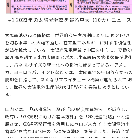
表1 2023年の太陽光発電を巡る重大（10大）ニュース
太陽電池の市場価格は、世界的な生産過剰により15セント/W
を切る水準へと大幅下落し、在来型エネルギーに対する優位性
が益々拡大している。太陽光発電産業は中国を中心に、変換効
率20%を超す大出力太陽電池パネル生産設備の拡張競争が激化
し、パネ ルサイズの統一化への移行も始まっている。アメリ
カ、ヨーロッパ、インドなどでは、 太陽電池の中国依存からの
脱却を目指して、新たなサプライチェーン構築が進められて お
り、世界の太陽電池生産能力が1TW/年を突破しようとしてい
る。
国内では、「GX推進法」及び「GX脱炭素電源法」が成立し、
政府は「GX実現に向けた基本方針」を「GX推進戦略」へと進
展させ、GX経済移行債を活用したペロブスカイ ト太陽電池や
蓄電池を含む13兆円の「GX投資戦略」を策定した。経済産業