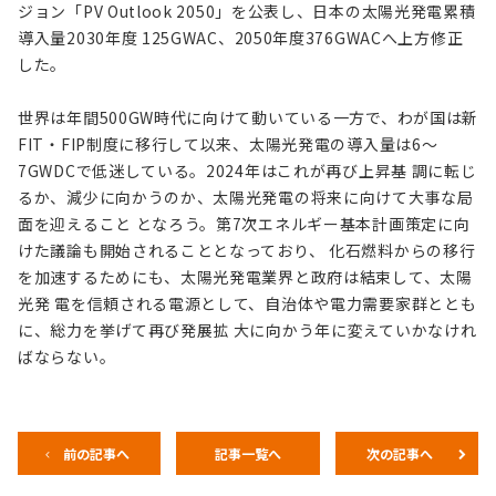
ジョン「PV Outlook 2050」を公表し、日本の太陽光発電累積
導入量2030年度 125GWAC、2050年度376GWACへ上方修正
した。
世界は年間500GW時代に向けて動いている一方で、わが国は新
FIT・FIP制度に移行して以来、太陽光発電の導入量は6～
7GWDCで低迷している。2024年はこれが再び上昇基 調に転じ
るか、減少に向かうのか、太陽光発電の将来に向けて大事な局
面を迎えること となろう。第7次エネルギー基本計画策定に向
けた議論も開始されることとなっており、 化石燃料からの移行
を加速するためにも、太陽光発電業界と政府は結束して、太陽
光発 電を信頼される電源として、自治体や電力需要家群ととも
に、総力を挙げて再び発展拡 大に向かう年に変えていかなけれ
ばならない。
前の記事へ
記事一覧へ
次の記事へ