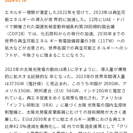
2024.01.10
エネルギー情勢が激変した2022年を受けて、2023年は再生可
能エネルギーの導入が世 界的に加速した。12月にUAE・ドバ
イで開催された国連気候変動枠組条約第28回締約国会議
（COP28）では、化石燃料からの移行の加速、2030年までの
世界の再生可能エネル ギー発電設備容量の3倍（11TW）への
拡大などが合意され、世界各国での再生可能エネ ルギーへのシ
フトが、今後さらに強まることになろう。
2023年の太陽光発電の動向は表1に示すように、導入量が爆発
的に拡大する記録的な 年となった。2023年の世界年間導入量
は373GW（推計値）と見込まれ、このうち中国が 200GW、ア
メリカ33GW、欧州連合（EU）56GW、インド20GWと推定さ
れている。再エネ促進をめぐる政策も強化され、アメリカは
「インフレ抑制法（IRA）」に基づく太陽 光発電の国内生産体
制整備と、太陽光発電産業振興にむけての技術開発が大きく進
展した。EUは2030年までに総エネルギー消費における再エネ
比率42.5%達成を義務化し、域 内での製造支援策として「グリ