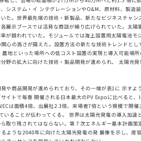
移転し、会場の総面積が27万㎡から40万㎡へと約1.5 倍
台、システム・イ ンテグレーションやO&M、原材料、製造
いた。世界最先端の技術・新製品、新たなビジネスチャンス
た各展示ブースでは活発な商談が繰り広げられていた。太陽
効率が競われていた。モジュールでは海上設置用太陽電池モ
の関心の高さが窺えた。設置方法の新たな技術トレンドとし
、 農地といった場所への低コスト設置の実現と導入可能場所
用分野の拡大に向けた技術・製品開発が進められ、 太陽光発
発や商品開発が進められており、その一端が表1に 示すよ
トで毎春 開催される日本最大のPV Expoに比べると、Int
NECは面積4倍、出展社2.3倍、来場者7倍という規模で開
ていることが伝わってくる。 世界は太陽光発電の導入加速
から取り残されてはならない。第７次エネルギー基本計画策
るような2040年に向けた太陽光発電の発 展像を示し、産