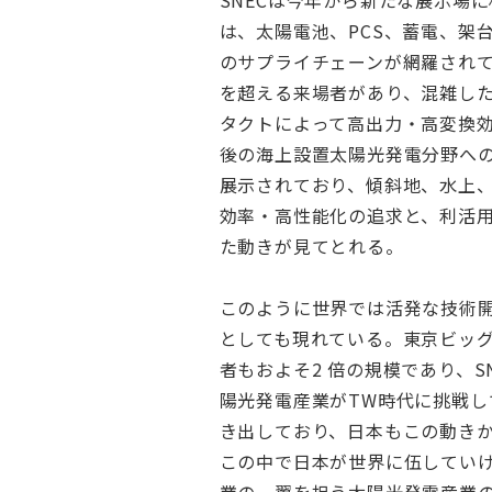
SNECは今年から新たな展示場に
は、太陽電池、PCS、蓄電、架
のサプライチェーンが網羅されて
を超える来場者があり、混雑し
タクトによって高出力・高変換
後の海上設置太陽光発電分野へ
展示されており、傾斜地、水上
効率・高性能化の追求と、利活
た動きが見てとれる。
このように世界では活発な技術開
としても現れている。東京ビッグサイ
者もおよそ2 倍の規模であり、S
陽光発電産業がTW時代に挑戦し
き出しており、日本もこの動き
この中で日本が世界に伍していけ