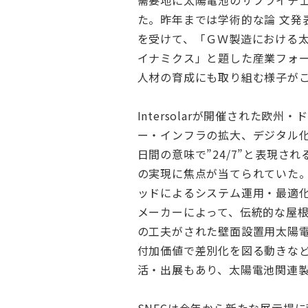
需要地に太陽電池のサプライチ
た。昨年までは学術的な論 文発
を受けて、「ＧＷ製造における
イナミクス」と題した産業フォ
人材の育成にも取り組む様子が
Intersolarが開催された
ー・インフラの拡大、デジタル化
日間の意味で”24/7”と表現
の実現に焦点が当てられていた
ッドによるシステム運用・最適
メーカーによって、伝統的な屋
の工夫がされた壁面設置用太陽電
付加価値で差別化を図る動きな
活・出展もあり、太陽電池関連