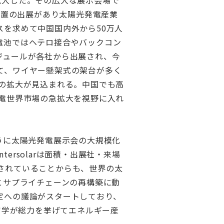
に拡大した。その広大な展示会場で
装置の出展があり太陽光発電産業
を求めて中国国内外から50万人
電池ではヘテロ接合やバックコン
ジュールが各社から出展され、今
て、ワイヤー懸架式の架台が多く
の拡大が見込まれる。中国でも高
電世界市場の急拡大を視野に入れ
うに太陽光発電展示会の大規模化
ersolarは面積・出展社・来場
催されていることからも、世界の太
とサプライチェーンの再構築に動
定への議論がスタートしており、
官学が総力を挙げてエネルギー産