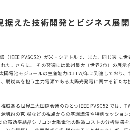
⾒据えた技術開発とビジネス展
議（IEEE PVSC52）が米・シアトルで、また、同じ週 
れた。さらに、 その翌週には欧州最大（世界2位）の展示会（Int
の太陽電池モジュールの生産能力は1TW/年に到達しており、
も、脱炭素を担う主力電源である太陽光発電に関する新たな
威ある世界三大国際会議のひとつIEEE PVSC52 では
制約の克 服などの視点からの基調講演や特別セッションが行われ
や欧州等での高効率結晶シリコン太陽電池の製造コストの分析結