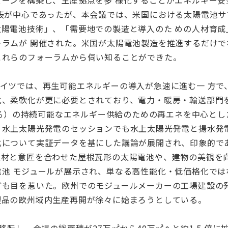
ェーンを構築し、生産拠点を多 様化することがエネルギー安
表が中心であったが、本会議では、米国における太陽電池サ
太陽電池技術」、「需要地での製造と導入のた めの人材育成
ーラムが 開催された。米国が太陽電池製造を推進するだけ
これらのフォーラムから伺い知ることができた。
欧州・ドイツでは、再生可能エネルギーの導入が急速に進む一 
、柔軟化が更に必要とされており、電力・暖房・輸送部門を含
される）の持続可能なエネルギー供給のための再エネを中心とし
。水上太陽光発電のセッションでも水上太陽光発電と揚水発
化について実証データを基にした議論が展開され、印象的で
根材と意匠を合わせた屋根瓦形の太陽電池や、建物の美観を
池 モジュールが展示され、単なる高性能化・低価格化では
ども目を惹いた。欧州でのモジュールメーカーの工場建設の
製品の欧州域内生産再開が徐々に始まろうとしている。