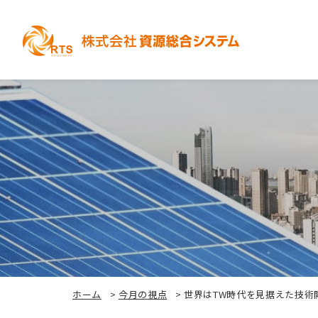
ホーム
>
今月の視点
>
世界はTW時代を⾒据えた技術