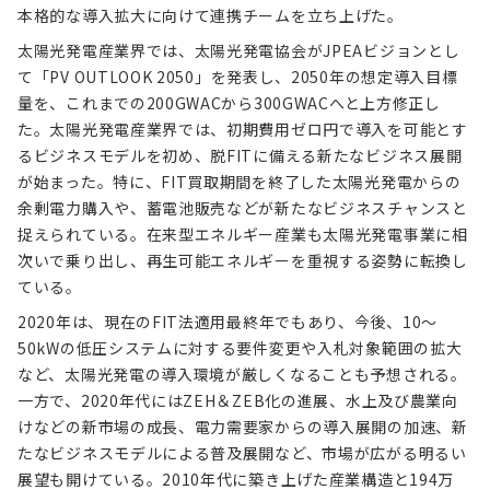
本格的な導入拡大に向けて連携チームを立ち上げた。
太陽光発電産業界では、太陽光発電協会がJPEAビジョンとし
て「PV OUTLOOK 2050」を発表し、2050年の想定導入目標
量を、これまでの200GWACから300GWACへと上方修正し
た。太陽光発電産業界では、初期費用ゼロ円で導入を可能とす
るビジネスモデルを初め、脱FITに備える新たなビジネス展開
が始まった。特に、FIT買取期間を終了した太陽光発電からの
余剰電力購入や、蓄電池販売などが新たなビジネスチャンスと
捉えられている。在来型エネルギー産業も太陽光発電事業に相
次いで乗り出し、再生可能エネルギーを重視する姿勢に転換し
ている。
2020年は、現在のFIT法適用最終年でもあり、今後、10～
50kWの低圧システムに対する要件変更や入札対象範囲の拡大
など、太陽光発電の導入環境が厳しくなることも予想される。
一方で、2020年代にはZEH＆ZEB化の進展、水上及び農業向
けなどの新市場の成長、電力需要家からの導入展開の加速、新
たなビジネスモデルによる普及展開など、市場が広がる明るい
展望も開けている。2010年代に築き上げた産業構造と194万