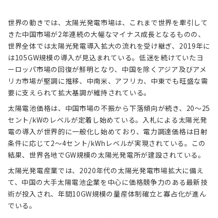
世界の動きでは、太陽光発電市場は、これまで世界を牽引して
きた中国市場が2年連続の大幅なマイナス成長となるものの、
世界全体では太陽光発電導入拡大の流れを受け継ぎ、2019年に
は105GW規模の導入が見込まれている。低迷を続けていたヨ
ーロッパ市場の回復が鮮明となり、中国を除くアジア及びアメ
リカ市場が堅調に推移、中南米、アフリカ、中東でも旺盛な需
要に支えられて拡大基調が維持されている。
太陽電池価格は、中国市場の不振から下落傾向が続き、20～25
セント/kWのレベルが定着し始めている。入札による太陽光発
電の導入が世界的に一般化し始めており、電力調達価格は日射
条件に応じて2～4セント/kWhレベルが実現されている。この
結果、世界各地でGW規模の太陽光発電所が建設されている。
太陽光発電産業では、2020年代の太陽光発電市場拡大に備え
て、中国の大手太陽電池企業を中心に価格競争力のある最新技
術が投入され、年間10GW規模の量産体制確立と寡占化が進ん
でいる。