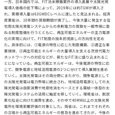
一方、日本国内では、FIT法未稼働案件の導入進展や太陽光発
電導入価格の低下等によって、2019年には約7GWが導入さ
れ、累積導入量は63GWDCレベルに達したと見込まれる。経済
産業省は、10年間の買取期間が満了し、今後大量に発生する住
宅用太陽光発電システムからの余剰電力の買取を一般市場に委
ねる制度整備を行うとともに、再生可能エネルギーの主力電源
化の実現に向けて、FIT制度の抜本的見直しの方向性を定め
た。具体的には、①電源の特性に応じた制度構築、②適正な事
業規律、③再生可能エネルギーの大量導入を支える次世代電力
ネットワークへの対応などが、新たなFIT法に盛り込まれるこ
とになっている。再生可能エネルギーは、今後電源の特性に応
じて、競争電源と地域活用電源の2つに分けて導入展開を進め
ていく。太陽光発電はその両分野にまたがり、競争電源として
の太陽光発電は電力市場に統合され、地域活用電源としての太
陽光発電は自家消費や地産地消をベースとする需給一体型の太
陽光発電システムの活用に軸足を移していく。環境省は、脱炭
素化社会に向けた施策を進め、その中で40MW以上の太陽光発
電所を環境影響評価の対象とした。両省は、これまでそれぞれ
の立場から再生可能エネルギーの普及を進めてきたが、今後の