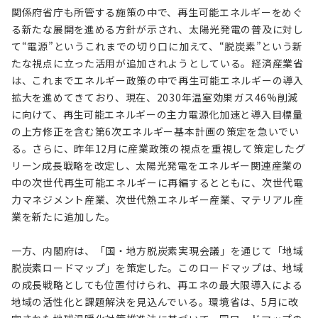
関係府省庁も所管する施策の中で、再生可能エネルギーをめぐ
る新たな展開を進める方針が示され、太陽光発電の普及に対し
て“電源”というこれまでの切り口に加えて、“脱炭素”という新
たな視点に立った活用が追加されようとしている。経済産業省
は、これまでエネルギー政策の中で再生可能エネルギーの導入
拡大を進めてきており、現在、2030年温室効果ガス46%削減
に向けて、再生可能エネルギーの主力電源化加速と導入目標量
の上方修正を含む第6次エネルギー基本計画の策定を急いでい
る。さらに、昨年12月に産業政策の視点を重視して策定したグ
リーン成長戦略を改定し、太陽光発電をエネルギー関連産業の
中の次世代再生可能エネルギーに再編するとともに、次世代電
力マネジメント産業、次世代熱エネルギー産業、マテリアル産
業を新たに追加した。
一方、内閣府は、「国・地方脱炭素実現会議」を通じて「地域
脱炭素ロードマップ」を策定した。このロードマップは、地域
の成長戦略としても位置付けられ、再エネの最大限導入による
地域の活性化と課題解決を見込んでいる。環境省は、5月に改