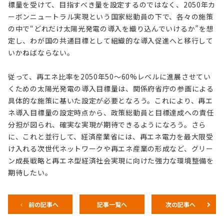
標量を受けて、目指すべき量を設定するのではなく、2050年カ
ーボンニュートラル実現という国家総動員の下で、各々の施策
の中で“どれだけ太陽光発電の導入を織り込んでいけるか”を想
定し、わが国の共通目標として組織的な導入促進へと移行して
いかねばならない。
従って、再エネ比率を2050年50～60%レベルに進展させてい
くための太陽光発電の導入目標量は、関係府省庁の参画による
具体的な施策に基いた設定が必要となろう。これにより、再エ
ネ導入目標量の設定時点から、政策総動員と目標達成への責任
分担が図られ、確実な実現が期待できるようになろう。さら
に、これと並行して、経済産業省には、再エネ電力を最大限受
け入れる次世代ネットワークや再エネ産業の形成など、グリー
ン成長戦略と再エネ型経済社会実現に向けた強力な環境整備を
期待したい。
前の記事へ
記事一覧へ
次の記事へ