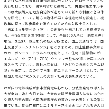
定された地球温暖化対策推進法に基づいて、同ロードマップの
実行を担っており、関係府省庁と連携して、再生可能エネルギ
ーの最大限導入を地方自治体が進めていく新たな制度と普及体
制を形成していく。地方自治体が再エネ促進地域を設定し、複
数年に亘って脱炭素化を進めていくための財政支援として、
「再エネ立地交付金（仮）」の創設も計画されている模様であ
る。今後5年間を集中期間にして、全国100カ所に「脱炭素先行
地域」を設け、重点施策の投入が始まる。国土交通省では「国
土交通グリーンチャレンジ」をとりまとめ、国土整備事業から
のカーボンニュートラルへの対応として、住宅・建築物のゼロ
エネルギー化（ZEH・ZEB）やインフラ整備を通じた再エネの
導入を広げていく。農林水産省は、「みどりの食料システム戦
略」を策定し、この中で再生可能エネルギーの活用として、営
農型太陽光発電システムの実証・社会実装を進めていく。
わが国の電源構成が集中型発電中心から、分散型発電の導入拡
大が急速に進む今日では、今後の太陽光発電導入拡大には立地
や導入形態の面から関係府省庁の施策の力を必要とする段階に
来ている。関係府省庁はエネルギー基本計画に示される導入目