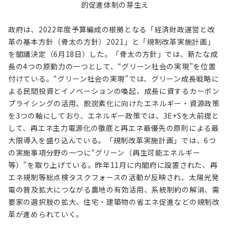
的促進体制の芽生え
政府は、2022年度予算編成の根拠となる「経済財政運営と改
革の基本方針（骨太の方針）2021」と「規制改革実施計画」
を閣議決定（6月18日）した。「骨太の方針」では、新たな成
長の4つの原動力の一つとして、“グリーン社会の実現”を位置
付けている。“グリーン社会の実現”では、グリーン成長戦略に
よる民間投資とイノベーションの喚起、成長に資するカーボン
プライシングの活用、脱炭素化に向けたエネルギー・資源政策
を3つの軸にしており、エネルギー政策では、3E+Sを大前提と
して、再エネ主力電源化の徹底と再エネ最優先の原則による最
大限導入を盛り込んでいる。「規制改革実施計画」では、6つ
の実施事項分野の一つに“グリーン（再生可能エネルギー
等）”を取り上げている。昨年11月に内閣府に設置された、再
エネ規制等総点検タスクフォースの活動が反映され、太陽光発
電の普及拡大につながる農地の有効活用、系統制約の解消、需
要家の選択肢の拡大、住宅・建築物の省エネ促進などの規制改
革が進められていく。