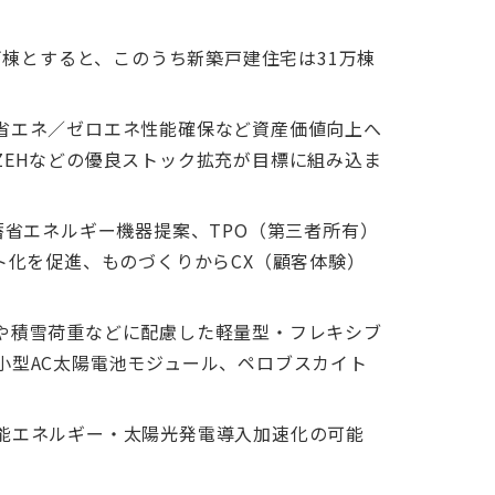
万棟とすると、このうち新築戸建住宅は31万棟
省エネ／ゼロエネ性能確保など資産価値向上へ
EHなどの優良ストック拡充が目標に組み込ま
蓄省エネルギー機器提案、TPO（第三者所有）
ト化を促進、ものづくりからCX（顧客体験）
や積雪荷重などに配慮した軽量型・フレキシブ
小型AC太陽電池モジュール、ペロブスカイト
能エネルギー・太陽光発電導入加速化の可能