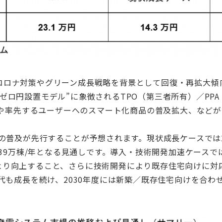
コロナ対策やグリーン成長戦略を背景として回復・再拡大傾
ゼロ円設置モデル”に象徴されるTPO（第三者所有）／PP
ザーや率先するユーザーへのスマート化商品の普及拡大、など
の普及が先行することが予想されます。現状成長ケースでは2
年・39万棟/年となる見通しです。導入・技術開発加速ケース
より向上すること、さらに技術開発により既存住宅向けに対
代も成長を続け、2030年度には新築／既存住宅向けを合わせて