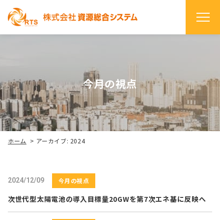
今月の視点
ホーム
>
アーカイブ: 2024
2024/12/09
今月の視点
次世代型太陽電池の導⼊⽬標量20GWを第7次エネ基に反映へ